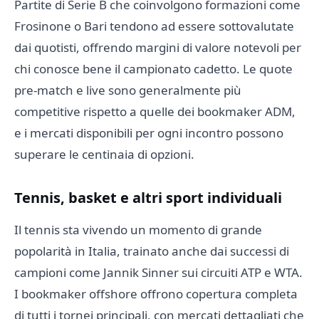
Partite di Serie B che coinvolgono formazioni come
Frosinone o Bari tendono ad essere sottovalutate
dai quotisti, offrendo margini di valore notevoli per
chi conosce bene il campionato cadetto. Le quote
pre-match e live sono generalmente più
competitive rispetto a quelle dei bookmaker ADM,
e i mercati disponibili per ogni incontro possono
superare le centinaia di opzioni.
Tennis, basket e altri sport individuali
Il tennis sta vivendo un momento di grande
popolarità in Italia, trainato anche dai successi di
campioni come Jannik Sinner sui circuiti ATP e WTA.
I bookmaker offshore offrono copertura completa
di tutti i tornei principali, con mercati dettagliati che