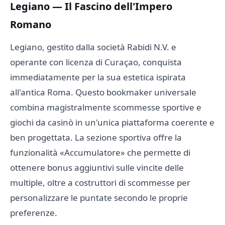
Legiano — Il Fascino dell'Impero
Romano
Legiano, gestito dalla società Rabidi N.V. e
operante con licenza di Curaçao, conquista
immediatamente per la sua estetica ispirata
all'antica Roma. Questo bookmaker universale
combina magistralmente scommesse sportive e
giochi da casinò in un'unica piattaforma coerente e
ben progettata. La sezione sportiva offre la
funzionalità «Accumulatore» che permette di
ottenere bonus aggiuntivi sulle vincite delle
multiple, oltre a costruttori di scommesse per
personalizzare le puntate secondo le proprie
preferenze.