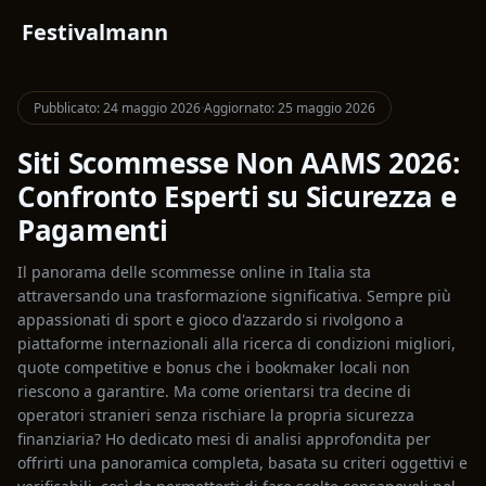
Festivalmann
Pubblicato: 24 maggio 2026
·
Aggiornato: 25 maggio 2026
Siti Scommesse Non AAMS 2026:
Confronto Esperti su Sicurezza e
Pagamenti
Il panorama delle scommesse online in Italia sta
attraversando una trasformazione significativa. Sempre più
appassionati di sport e gioco d'azzardo si rivolgono a
piattaforme internazionali alla ricerca di condizioni migliori,
quote competitive e bonus che i bookmaker locali non
riescono a garantire. Ma come orientarsi tra decine di
operatori stranieri senza rischiare la propria sicurezza
finanziaria? Ho dedicato mesi di analisi approfondita per
offrirti una panoramica completa, basata su criteri oggettivi e