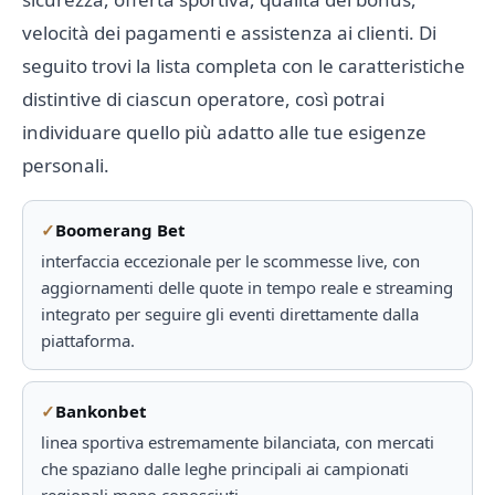
velocità dei pagamenti e assistenza ai clienti. Di
seguito trovi la lista completa con le caratteristiche
distintive di ciascun operatore, così potrai
individuare quello più adatto alle tue esigenze
personali.
Boomerang Bet
interfaccia eccezionale per le scommesse live, con
aggiornamenti delle quote in tempo reale e streaming
integrato per seguire gli eventi direttamente dalla
piattaforma.
Bankonbet
linea sportiva estremamente bilanciata, con mercati
che spaziano dalle leghe principali ai campionati