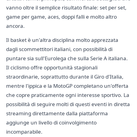
vanno oltre il semplice risultato finale: set per set,
game per game, aces, doppi falli e molto altro
ancora.
Il basket è un'altra disciplina molto apprezzata
dagli scommettitori italiani, con possibilità di
puntare sia sull'Eurolega che sulla Serie A italiana.
Il ciclismo offre opportunità stagionali
straordinarie, soprattutto durante il Giro d'Italia,
mentre l'ippica e la MotoGP completano un'offerta
che copre praticamente ogni interesse sportivo. La
possibilità di seguire molti di questi eventi in diretta
streaming direttamente dalla piattaforma
aggiunge un livello di coinvolgimento
incomparabile.