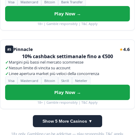
Visa
Mastercard
Bitcoin
Bank Transfer
Play Now →
18+ | Gamble responsibly | T&C Apply
Pinnacle
4.6
★
#5
10% cashback settimanale fino a €500
✓
Margini più bassi nel mercato scommesse
✓
Nessun limite di vincita su account
✓
Linee apertura market più veloci della concorrenza
Visa
Mastercard
Bitcoin
Skrill
Neteller
Play Now →
18+ | Gamble responsibly | T&C Apply
Show 5 More Casinos ▼
18+ only. Gambling can be addictive — play responsibly. T&C apply.