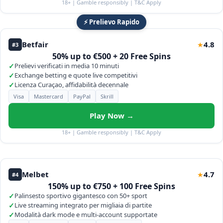
18+ | Gamble responsibly | T&C Apply
⚡ Prelievo Rapido
Betfair
4.8
★
#3
50% up to €500 + 20 Free Spins
✓
Prelievi verificati in media 10 minuti
✓
Exchange betting e quote live competitivi
✓
Licenza Curaçao, affidabilità decennale
Visa
Mastercard
PayPal
Skrill
Play Now →
18+ | Gamble responsibly | T&C Apply
Melbet
4.7
★
#4
150% up to €750 + 100 Free Spins
✓
Palinsesto sportivo gigantesco con 50+ sport
✓
Live streaming integrato per migliaia di partite
✓
Modalità dark mode e multi-account supportate