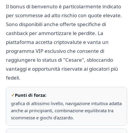
Il bonus di benvenuto è particolarmente indicato
per scommesse ad alto rischio con quote elevate.
Sono disponibili anche offerte specifiche di
cashback per ammortizzare le perdite. La
piattaforma accetta criptovalute e vanta un
programma VIP esclusivo che consente di
raggiungere lo status di "Cesare", sbloccando
vantaggi e opportunità riservate ai giocatori più
fedeli.
Punti di forza:
grafica di altissimo livello, navigazione intuitiva adatta
anche ai principianti, combinazione equilibrata tra
scommesse e giochi d'azzardo.