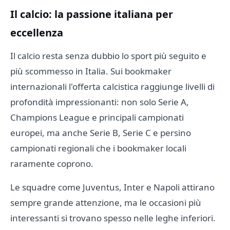
Il calcio: la passione italiana per
eccellenza
Il calcio resta senza dubbio lo sport più seguito e
più scommesso in Italia. Sui bookmaker
internazionali l'offerta calcistica raggiunge livelli di
profondità impressionanti: non solo Serie A,
Champions League e principali campionati
europei, ma anche Serie B, Serie C e persino
campionati regionali che i bookmaker locali
raramente coprono.
Le squadre come Juventus, Inter e Napoli attirano
sempre grande attenzione, ma le occasioni più
interessanti si trovano spesso nelle leghe inferiori.