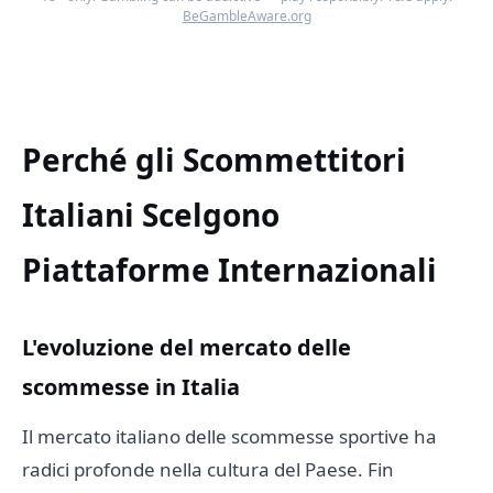
BeGambleAware.org
Perché gli Scommettitori
Italiani Scelgono
Piattaforme Internazionali
L'evoluzione del mercato delle
scommesse in Italia
Il mercato italiano delle scommesse sportive ha
radici profonde nella cultura del Paese. Fin