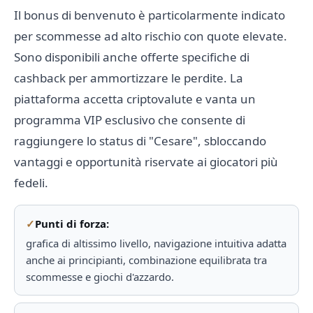
Il bonus di benvenuto è particolarmente indicato
per scommesse ad alto rischio con quote elevate.
Sono disponibili anche offerte specifiche di
cashback per ammortizzare le perdite. La
piattaforma accetta criptovalute e vanta un
programma VIP esclusivo che consente di
raggiungere lo status di "Cesare", sbloccando
vantaggi e opportunità riservate ai giocatori più
fedeli.
Punti di forza:
grafica di altissimo livello, navigazione intuitiva adatta
anche ai principianti, combinazione equilibrata tra
scommesse e giochi d'azzardo.