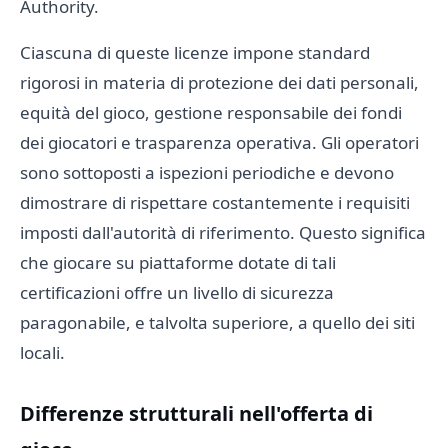
Authority.
Ciascuna di queste licenze impone standard
rigorosi in materia di protezione dei dati personali,
equità del gioco, gestione responsabile dei fondi
dei giocatori e trasparenza operativa. Gli operatori
sono sottoposti a ispezioni periodiche e devono
dimostrare di rispettare costantemente i requisiti
imposti dall'autorità di riferimento. Questo significa
che giocare su piattaforme dotate di tali
certificazioni offre un livello di sicurezza
paragonabile, e talvolta superiore, a quello dei siti
locali.
Differenze strutturali nell'offerta di