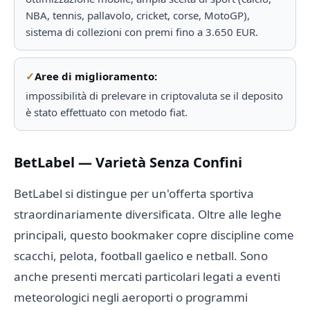
NBA, tennis, pallavolo, cricket, corse, MotoGP),
sistema di collezioni con premi fino a 3.650 EUR.
Aree di miglioramento:
impossibilità di prelevare in criptovaluta se il deposito
è stato effettuato con metodo fiat.
BetLabel — Varietà Senza Confini
BetLabel si distingue per un'offerta sportiva
straordinariamente diversificata. Oltre alle leghe
principali, questo bookmaker copre discipline come
scacchi, pelota, football gaelico e netball. Sono
anche presenti mercati particolari legati a eventi
meteorologici negli aeroporti o programmi