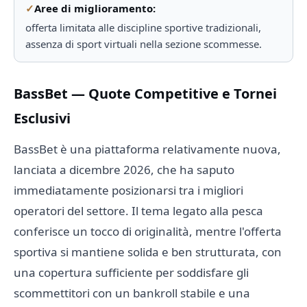
Aree di miglioramento:
offerta limitata alle discipline sportive tradizionali,
assenza di sport virtuali nella sezione scommesse.
BassBet — Quote Competitive e Tornei
Esclusivi
BassBet è una piattaforma relativamente nuova,
lanciata a dicembre 2026, che ha saputo
immediatamente posizionarsi tra i migliori
operatori del settore. Il tema legato alla pesca
conferisce un tocco di originalità, mentre l'offerta
sportiva si mantiene solida e ben strutturata, con
una copertura sufficiente per soddisfare gli
scommettitori con un bankroll stabile e una