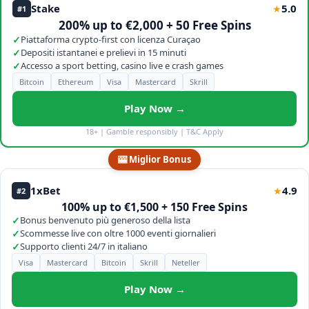
Stake
5.0
★
#1
200% up to €2,000 + 50 Free Spins
✓
Piattaforma crypto-first con licenza Curaçao
✓
Depositi istantanei e prelievi in 15 minuti
✓
Accesso a sport betting, casino live e crash games
Bitcoin
Ethereum
Visa
Mastercard
Skrill
Play Now →
18+ | Gamble responsibly | T&C Apply
🎰 Miglior Bonus
1xBet
4.9
★
#2
100% up to €1,500 + 150 Free Spins
✓
Bonus benvenuto più generoso della lista
✓
Scommesse live con oltre 1000 eventi giornalieri
✓
Supporto clienti 24/7 in italiano
Visa
Mastercard
Bitcoin
Skrill
Neteller
Play Now →