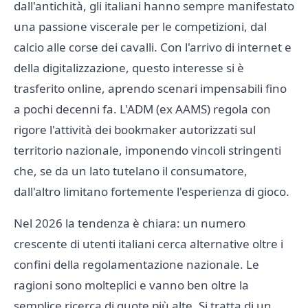
dall'antichità, gli italiani hanno sempre manifestato
una passione viscerale per le competizioni, dal
calcio alle corse dei cavalli. Con l'arrivo di internet e
della digitalizzazione, questo interesse si è
trasferito online, aprendo scenari impensabili fino
a pochi decenni fa. L'ADM (ex AAMS) regola con
rigore l'attività dei bookmaker autorizzati sul
territorio nazionale, imponendo vincoli stringenti
che, se da un lato tutelano il consumatore,
dall'altro limitano fortemente l'esperienza di gioco.
Nel 2026 la tendenza è chiara: un numero
crescente di utenti italiani cerca alternative oltre i
confini della regolamentazione nazionale. Le
ragioni sono molteplici e vanno ben oltre la
semplice ricerca di quote più alte. Si tratta di un