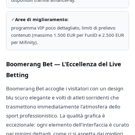
disponibili tramite BinancePay.
Aree di miglioramento:
programma VIP poco dettagliato, limiti di prelievo
contenuti (massimo 1.500 EUR per FunID e 2.500 EUR
per Mifinity).
Boomerang Bet — L'Eccellenza del Live
Betting
Boomerang Bet accoglie i visitatori con un design
blu scuro elegante e volti di atleti sorridenti che
trasmettono immediatamente l'atmosfera dello
sport professionistico. La qualità grafica è
eccezionale: ogni elemento dell'interfaccia è curato
nei minimi dettagli, come ci si aspetta dai migliori